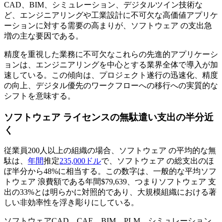
CAD、BIM、シミュレーション、デジタルツイン技術な
ど、エンジニアリングや工業設計に不可欠な高価値アプリケ
ーションに対する需要の高まりが、ソフトウェア の支出急
増の主な要因である。
精度を重視した業務に不可欠なこれらの先進的アプリケーシ
ョンは、エンジニアリングを中心とする業界全体で導入が加
速している。この傾向は、プロジェクト遂行の迅速化、精度
の向上、デジタル優先のワークフローへの移行への実質的な
シフトを意味する。
ソフトウェア ライセンスの無駄遣い支出の半分近
く
従業員200人以上の組織の場合、ソフトウェア の平均的な無
駄は、
年間
推定
235,000ドル
で、ソフトウェア の総支出のほ
ぼ半分から48%に相当する。この数字は、一般的な平均ソフ
トウェア 浪費額である年間$79,639、つまりソフトウェア 支
出の33%とは明らかに対照的であり、大規模組織における著
しい非効率性を浮き彫りにしている。
ソフトウェアCAD、CAE、BIM、PLM、シミュレーション