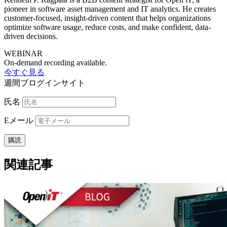
pioneer in software asset management and IT analytics. He creates
customer-focused, insight-driven content that helps organizations
optimize software usage, reduce costs, and make confident, data-
driven decisions.
WEBINAR
On-demand recording available.
今すぐ見る
週間ブログインサイト
氏名
E
メール
関連記事