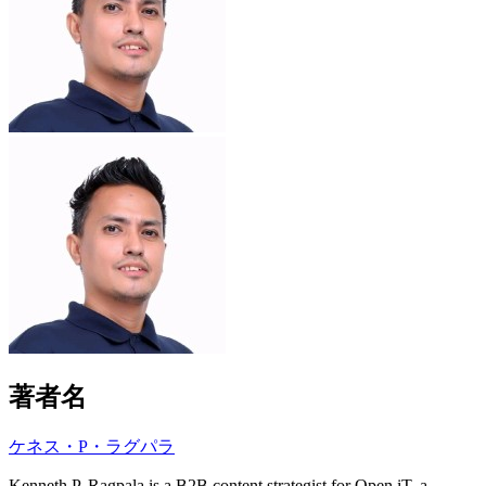
著者名
ケネス・P・ラグパラ
Kenneth P. Ragpala is a B2B content strategist for Open iT, a