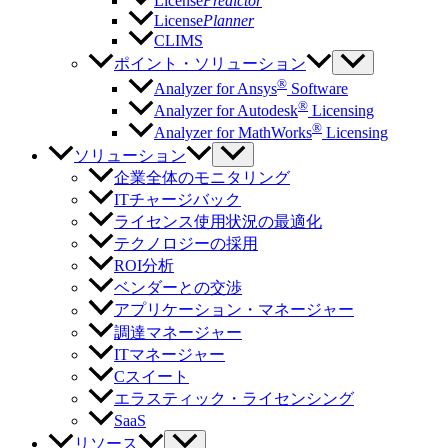
License
Predictor
License
Planner
CLIMS
ポイント・ソリューション
®
Analyzer for Ansys
Software
®
Analyzer for Autodesk
Licensing
®
Analyzer for MathWorks
Licensing
ソリューション
企業全体のモニタリング
ITチャージバック
ライセンス使用状況の最適化
テクノロジーの採用
ROI分析
ベンダーとの交渉
アプリケーション・マネージャー
調達マネージャー
ITマネージャー
Cスイート
エラスティック・ライセンシング
SaaS
リソース