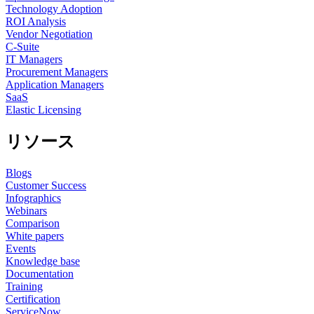
Technology Adoption
ROI Analysis
Vendor Negotiation
C-Suite
IT Managers
Procurement Managers
Application Managers
SaaS
Elastic Licensing
リソース
Blogs
Customer Success
Infographics
Webinars
Comparison
White papers
Events
Knowledge base
Documentation
Training
Certification
ServiceNow