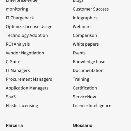
Enterprise-wide
Blogs
monitoring
Customer Success
IT Chargeback
Infographics
Optimize License Usage
Webinars
Technology Adoption
Comparison
ROI Analysis
White papers
Vendor Negotiation
Events
C-Suite
Knowledge base
IT Managers
Documentation
Procurement Managers
Training
Application Managers
Certification
SaaS
ServiceNow
Elastic Licensing
License Intelligence
LinkedIn
YouTube
Facebook
X
Parceria
Glossário