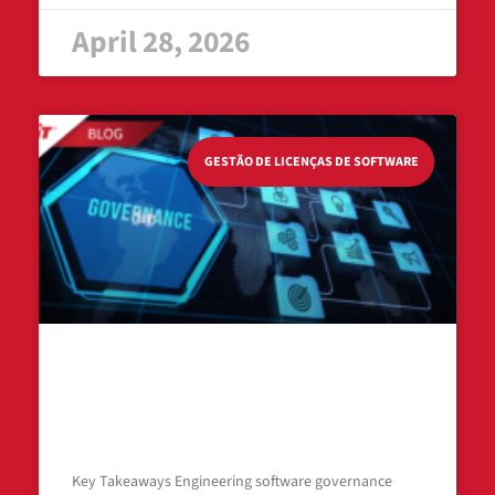
April 28, 2026
GESTÃO DE LICENÇAS DE SOFTWARE
Engineering Software Governance:
Moving from Monitoring to Decision-
Grade Insight
Key Takeaways Engineering software governance