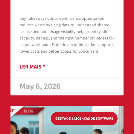
Reduce Waste With Data
Key Takeaways Concurrent license optimization
reduces waste by using data to understand shared-
license demand. Usage visibility helps identify idle
capacity, denials, and the right number of licenses for
actual workloads. Data-driven optimization supports
lower costs and better access for concurrent
LER MAIS "
May 6, 2026
GESTÃO DE LICENÇAS DE SOFTWARE